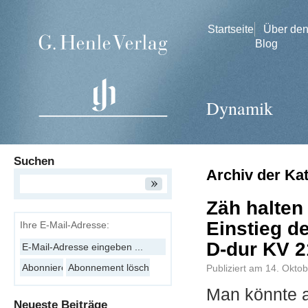
Startseite
Über de
Blog
Dynamik
Suchen
Archiv der Ka
Zäh halten 
Einstieg de
Ihre E-Mail-Adresse:
D-dur KV 2
Publiziert am
14. Okto
Man könnte 
Neueste Beiträge