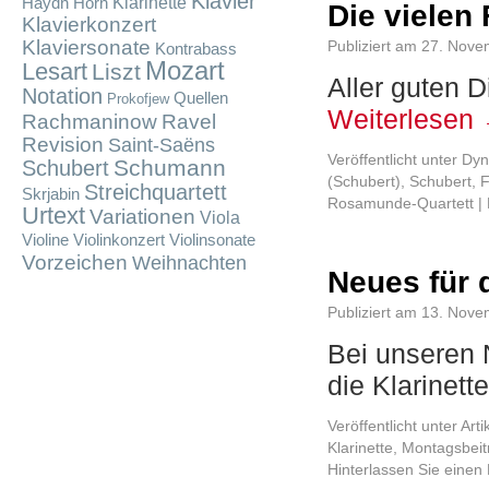
Klavier
Klarinette
Haydn
Horn
Die viele
Klavierkonzert
Klaviersonate
Publiziert am
27. Nove
Kontrabass
Mozart
Lesart
Liszt
Aller guten D
Notation
Quellen
Prokofjew
Weiterlesen
Rachmaninow
Ravel
Revision
Saint-Saëns
Veröffentlicht unter
Dyn
Schumann
Schubert
(Schubert)
,
Schubert, 
Streichquartett
Skrjabin
Rosamunde-Quartett
|
Urtext
Variationen
Viola
Violine
Violinkonzert
Violinsonate
Vorzeichen
Weihnachten
Neues für 
Publiziert am
13. Nove
Bei unseren 
die Klarinet
Veröffentlicht unter
Arti
Klarinette
,
Montagsbeit
Hinterlassen Sie eine