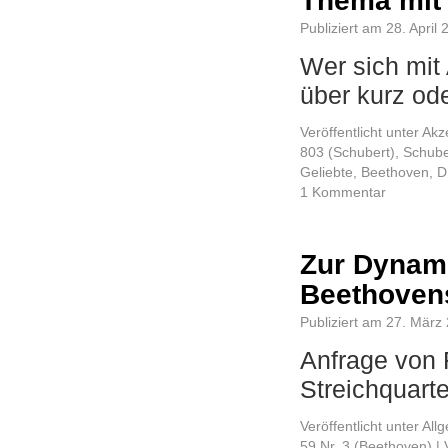
Thema mit 
Publiziert am
28. April
Wer sich mit
über kurz o
Veröffentlicht unter
Akz
803 (Schubert)
,
Schube
Geliebte
,
Beethoven
,
D
1 Kommentar
Zur Dynam
Beethovens
Publiziert am
27. März
Anfrage von F
Streichquar
Veröffentlicht unter
All
59 Nr. 3 (Beethoven)
|