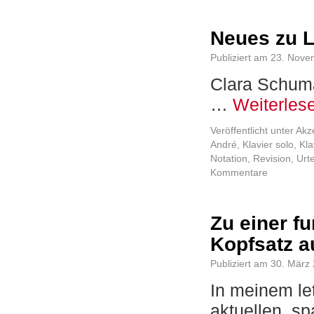
Neues zu L
Publiziert am
23. Nove
Clara Schuma
…
Weiterles
Veröffentlicht unter
Akz
André
,
Klavier solo
,
Kla
Notation
,
Revision
,
Urt
Kommentare
Zu einer f
Kopfsatz a
Publiziert am
30. März
In meinem let
aktuellen, 