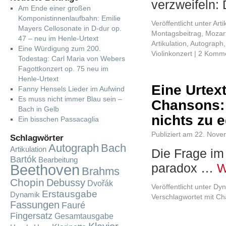
verzweifeln:
Am Ende einer großen
Komponistinnenlaufbahn: Emilie
Veröffentlicht unter
Arti
Mayers Cellosonate in D-dur op.
Montagsbeitrag
,
Mozar
47 – neu im Henle-Urtext
Artikulation
,
Autograph
Eine Würdigung zum 200.
Violinkonzert
|
2 Komme
Todestag: Carl Maria von Webers
Fagottkonzert op. 75 neu im
Henle-Urtext
Eine Urtex
Fanny Hensels Lieder im Aufwind
Es muss nicht immer Blau sein –
Chansons: 
Bach in Gelb
nichts zu e
Ein bisschen Passacaglia
Publiziert am
22. Nove
Schlagwörter
Autograph
Bach
Artikulation
Die Frage im
Bartók
Bearbeitung
paradox …
W
Beethoven
Brahms
Chopin
Debussy
Dvořák
Veröffentlicht unter
Dyn
Erstausgabe
Dynamik
Verschlagwortet mit
Ch
Fassungen
Fauré
Fingersatz
Gesamtausgabe