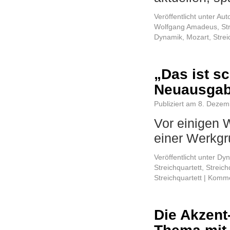
Veröffentlicht unter
Aut
Wolfgang Amadeus
,
St
Dynamik
,
Mozart
,
Strei
„Das ist s
Neuausgabe
Publiziert am
8. Dezem
Vor einigen 
einer Werkg
Veröffentlicht unter
Dyn
Streichquartett
,
Streich
Streichquartett
|
Kommen
Die Akzent